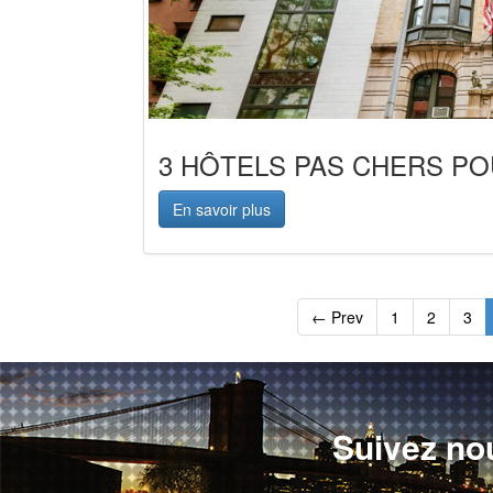
3 HÔTELS PAS CHERS P
En savoir plus
← Prev
1
2
3
Suivez no