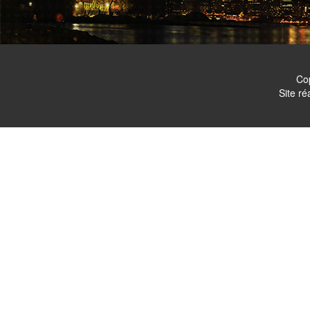
Co
Site ré