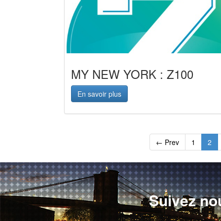
MY NEW YORK : Z100
En savoir plus
← Prev
1
2
Suivez no