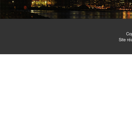
Co
Site ré