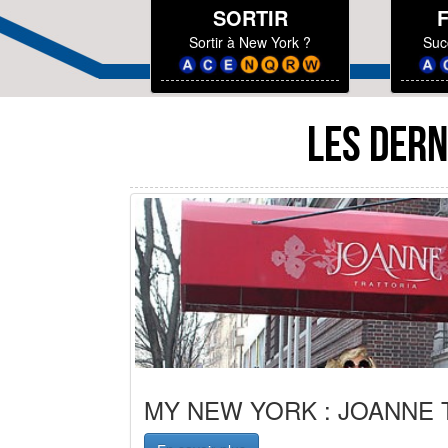
SORTIR
Sortir à New York ?
Suc
LES DERN
MY NEW YORK : JOANNE 