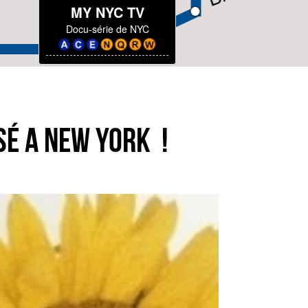
MY NYC TV
Docu-série de NYC
SÉ A NEW YORK !