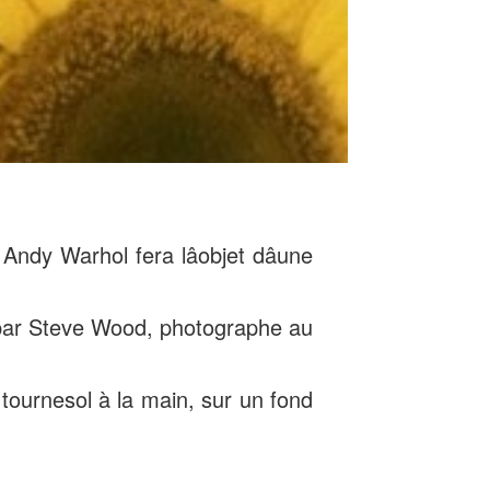
dy Warhol fera lâobjet dâune
e par Steve Wood, photographe au
tournesol à la main, sur un fond