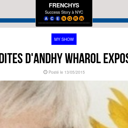
FRENCHYS
Success Story à NYC
MY SHOW
DITES D'ANDHY WHAROL EXPO
Posté le 13/05/2015