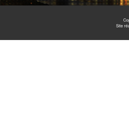
Co
Site ré