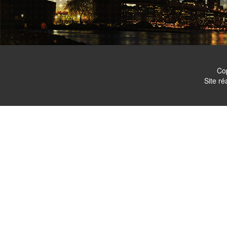
Co
Site ré