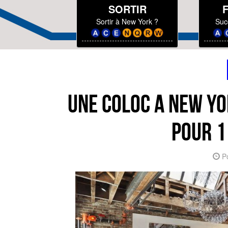
SORTIR
Sortir à New York ?
Suc
UNE COLOC A NEW YO
POUR 1
Po